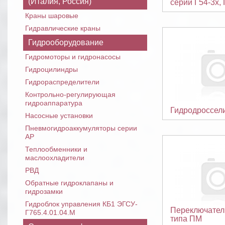
(Италия, Россия)
серии Г54-3х, 
Краны шаровые
Гидравлические краны
Гидрооборудование
Гидромоторы и гидронасосы
Гидроцилиндры
Гидрораспределители
Контрольно-регулирующая
гидроаппаратура
Гидродроссел
Насосные установки
Пневмогидроаккумуляторы серии
АР
Теплообменники и
маслоохладители
РВД
Обратные гидроклапаны и
гидрозамки
Гидроблок управления КБ1 ЭГСУ-
Переключател
Г765.4.01.04.М
типа ПМ